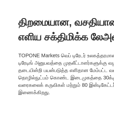
திறமையான, வசதியான ட
எளிய சக்திமிக்க லேஅவ
TOPONE Markets வெப் டிரேடர் உலகத்தரம
டிரேடிங் அனுபவத்தை முதலீட்டாளர்களுக்கு 
தடையின்றி பயன்படுத்த எளிதான மேம்பட்ட 
தொழில்நுட்பம் கொண்ட இடைமுகத்தை
30க்க
வரைகலைக் கருவிகள் மற்றும்
80
இன்டிகேட்ட
இணைக்கிறது.