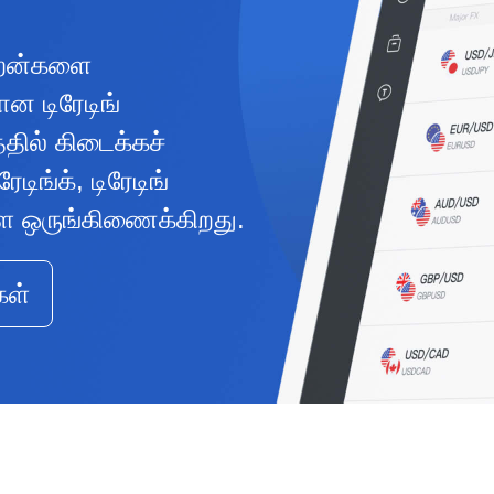
ிறன்களை
ன டிரேடிங்
ில் கிடைக்கச்
ிங்க், டிரேடிங்
களை ஒருங்கிணைக்கிறது.
கள்