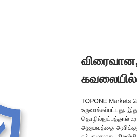
விரைவான,
கவலையில்
TOPONE Markets வெப
உருவாக்கப்பட்டது. 
தொழில்நுட்பத்தால் உ
அனுபவத்தை அளிக்கு
நம்பகமானது, திறன்மி