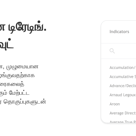
ிரேடிங்.
ுட்
ான, முழுமையான
வழங்குவதற்காக
வரைகலைத்
ும் மேற்பட்ட
ர் தொகுப்புகளுடன்