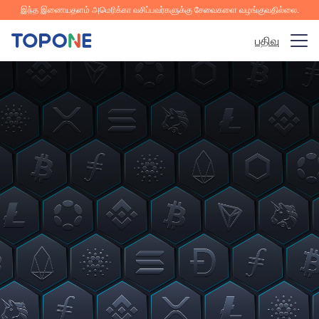
இந்த இணையதளம் அமெரிக்கா வசிப்பவர்களுக்கு சேவைகளை வழங்குவதில்லை.
பதிவு
டிரேடிங் மார்க்கெட்
பிளாட்பாரம்
சமூகம்
பகுப்பாய்வு & கல்வி
நிறுவனம்
தமிழ்
செயலியை பதிவிறக்குங்கள்