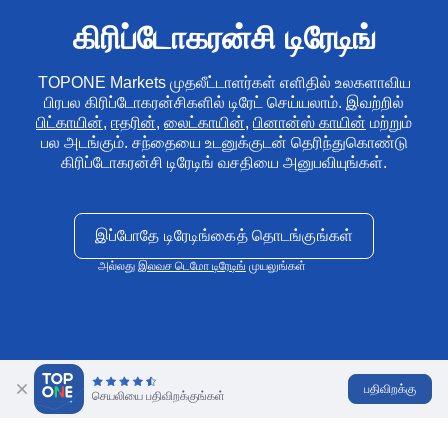
கிரிப்டோகரன்சி டிரேடிங்
TOPONE Markets முதலீட்டாளர்கள் எளிதில் உலகளாவிய
பிரபல கிரிப்டோகரன்சிகளில் டிரேட் செய்யலாம். இவற்றில்
பிட்காயின்
,
ஈதரின்
,
லைட்காயின்
,
பினான்ஸ் காயின்
மற்றும்
பல அடங்கும். சந்தையை உடனுக்குடன் தெரிந்துகொண்டு
கிரிப்டோகரன்சி டிரேடிங் வசதியை அனுபவியுங்கள்.
இப்போதே டிரேடிங்கைத் தொடங்குங்கள்
அல்லது
இலவச டெமோ டிரேடிங்
முயலுங்கள்
பதிவிறக்கு
செயலியை பதிவிறக்குங்கள்
கிரிப்டோ டிரேடிங் என்றால் என்ன?