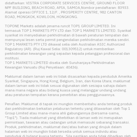
didaftarkan: VISTRA CORPORATE SERVICES CENTRE, GROUND FLOOR
NPF BUILDING, BEACH ROAD, APIA, SAMOA,Nombor pendaftaran: 83933.
Alamat operasi:OFFICE 1, 12/F. , PROSPERITY CENTRE, 982 CANTON
ROAD, MONGKOK, KOWLOON, HONGKONG.
TOPONE Markets adalah jenama runcit TOP1 GROUP LIMITED. Ini
termasuk TOP 1 MARKETS PTY LTD dan TOP 1 MARKETS LIMITED. Syarikat
syarikat ini menyediakan perkhidmatan di bawah peraturan tempatan dan
mempunyai lesen serta permit pengendalian perkhidmatan mereka sendiri.
TOP 1 MARKETS PTY LTD dikawal selia oleh Australian ASIC Authorized
Regulatory (AR). (Ruj Kawal Selia: 001309512) untuk memberikan
perkhidmatan kewangan yang sepadan kepada pelanggan profesional dan
institusi.
TOP 1 MARKETS LIMITED diselia oleh Suruhanjaya Perkhidmatan
Kewangan Vanuatu (Ruj Penyeliaan: 40436).
Maklumat dalam laman web ini tidak disasarkan kepada penduduk Amerika
Syarikat, Singapura, Hong Kong, Belgium, Iran, dan Korea Utara; maklumat
dalam laman web ini tidak sesuai digunakan oleh sesiapa sahaja dalam
mana mana negara atau bidang kuasa yang melanggar undang undang
atau peraturan tempatan kerana penerbitan atau penggunaannya.
Penafian: Maklumat di tapak ini mungkin memberitahu anda tentang produk
dan perkhidmatan berkaitan pelaburan tertentu yang ditawarkan oleh Top 1
Group Limited atau mana-mana ahli gabungannya (bersama-sama,
"Top1"). Tiada maklumat yang diterbitkan di laman web ini merupakan
permintaan, tawaran atau cadangan untuk memasuki sebarang transaksi.
Produk, perkhidmatan, maklumat dan/atau bahan yang dirujuk dalam
halaman web ini mungkin tidak tersedia untuk semua individu atau
penduduk di bidang kuasa tertentu . Sila pastikan anda tidak dihadkan oleh