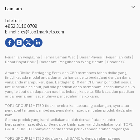
Lain lain
telefon：
+852 3110 0708
E-mel：cs@top1markets.com
Perjanjian Pengguna
丨
Terma Laman Web
丨
Dasar Privasi
丨
Perjanjian Kuki
丨
Dasar Bayar Balik
丨
Dasar Anti Pengubahan Wang Haram
丨
Dasar KYC
Amaran Risiko: Berdagang Forex dan CFD membawa tahap risiko yang
tinggi kepada modal anda dan anda hanya perlu berdagang dengan dana
yang anda mampu kerugian. Berdagang FX dan CFD mungkin tidak sesuai
untuk semua pelabur, jadi sila pastikan anda memahami sepenuhnya risiko
yang terlibat dan dapatkan nasihat bebas jika perlu. Sila baca dan pastikan
anda memahami sepenuhnya pendedahan risiko kami.
TOP1 GROUP LIMITED tidak memberikan sebarang cadangan, syor atau
pendapat tentang pembelian, pengekalan atau penjualan produk dagangan
kami.
Semua produk yang kami sediakan adalah derivatif atas kaunter
berdasarkan aset global. Semua perkhidmatan yang disediakan oleh TOP1
GROUP LIMITED hanyalah berdasarkan perlaksanaan arahan dagangan.
TOP1 GROUP LIMITED didaftarkan di SAMOA, dengan alamat yang