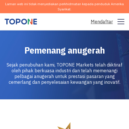
Laman web ini tidak menyediakan perkhidmatan kepada penduduk Amerika
Syarikat.
Mendaftar
Pasaran Dagangan
Pemenang anugerah
Platform
Sejak penubuhan kami, TOPONE Markets telah diiktiraf
Komuniti
oleh pihak berkuasa industri dan telah memenangi
pelbagai anugerah untuk prestasi pasaran yang
Analisis & Pembelajaran
cemerlang dan penyelesaian kewangan yang inovatif.
Syarikat
Melayu