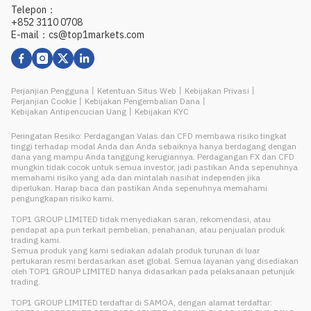
Telepon：
+852 3110 0708
E-mail：cs@top1markets.com
Perjanjian Pengguna
丨
Ketentuan Situs Web
丨
Kebijakan Privasi
丨
Perjanjian Cookie
丨
Kebijakan Pengembalian Dana
丨
Kebijakan Antipencucian Uang
丨
Kebijakan KYC
Peringatan Resiko: Perdagangan Valas dan CFD membawa risiko tingkat
tinggi terhadap modal Anda dan Anda sebaiknya hanya berdagang dengan
dana yang mampu Anda tanggung kerugiannya. Perdagangan FX dan CFD
mungkin tidak cocok untuk semua investor, jadi pastikan Anda sepenuhnya
memahami risiko yang ada dan mintalah nasihat independen jika
diperlukan. Harap baca dan pastikan Anda sepenuhnya memahami
pengungkapan risiko kami.
TOP1 GROUP LIMITED tidak menyediakan saran, rekomendasi, atau
pendapat apa pun terkait pembelian, penahanan, atau penjualan produk
trading kami.
Semua produk yang kami sediakan adalah produk turunan di luar
pertukaran resmi berdasarkan aset global. Semua layanan yang disediakan
oleh TOP1 GROUP LIMITED hanya didasarkan pada pelaksanaan petunjuk
trading.
TOP1 GROUP LIMITED terdaftar di SAMOA, dengan alamat terdaftar: