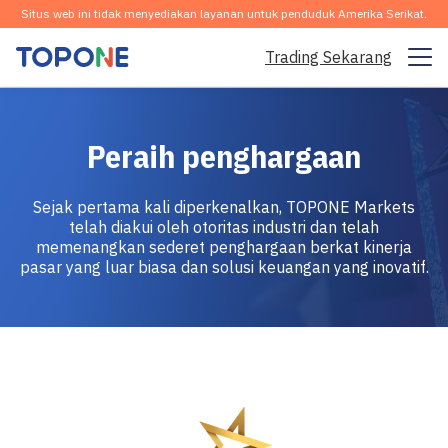
Situs web ini tidak menyediakan layanan untuk penduduk Amerika Serikat.
Trading Sekarang
Pasar Trading
Peraih penghargaan
Platform
Sejak pertama kali diperkenalkan, TOPONE Markets
Komunitas
telah diakui oleh otoritas industri dan telah
memenangkan sederet penghargaan berkat kinerja
Analisis & Pembelajaran
pasar yang luar biasa dan solusi keuangan yang inovatif.
Perusahaan
Indonesia
Unduh Aplikasi Gratis