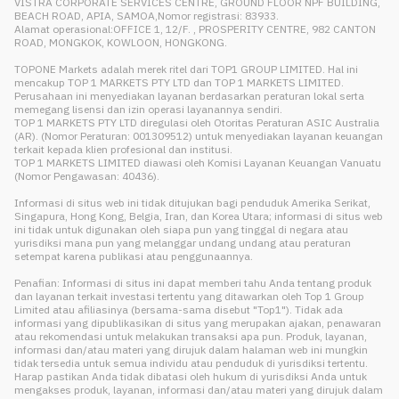
VISTRA CORPORATE SERVICES CENTRE, GROUND FLOOR NPF BUILDING,
BEACH ROAD, APIA, SAMOA,Nomor registrasi: 83933.
Alamat operasional:OFFICE 1, 12/F. , PROSPERITY CENTRE, 982 CANTON
ROAD, MONGKOK, KOWLOON, HONGKONG.
TOPONE Markets adalah merek ritel dari TOP1 GROUP LIMITED. Hal ini
mencakup TOP 1 MARKETS PTY LTD dan TOP 1 MARKETS LIMITED.
Perusahaan ini menyediakan layanan berdasarkan peraturan lokal serta
memegang lisensi dan izin operasi layanannya sendiri.
TOP 1 MARKETS PTY LTD diregulasi oleh Otoritas Peraturan ASIC Australia
(AR). (Nomor Peraturan: 001309512) untuk menyediakan layanan keuangan
terkait kepada klien profesional dan institusi.
TOP 1 MARKETS LIMITED diawasi oleh Komisi Layanan Keuangan Vanuatu
(Nomor Pengawasan: 40436).
Informasi di situs web ini tidak ditujukan bagi penduduk Amerika Serikat,
Singapura, Hong Kong, Belgia, Iran, dan Korea Utara; informasi di situs web
ini tidak untuk digunakan oleh siapa pun yang tinggal di negara atau
yurisdiksi mana pun yang melanggar undang undang atau peraturan
setempat karena publikasi atau penggunaannya.
Penafian: Informasi di situs ini dapat memberi tahu Anda tentang produk
dan layanan terkait investasi tertentu yang ditawarkan oleh Top 1 Group
Limited atau afiliasinya (bersama-sama disebut "Top1"). Tidak ada
informasi yang dipublikasikan di situs yang merupakan ajakan, penawaran
atau rekomendasi untuk melakukan transaksi apa pun. Produk, layanan,
informasi dan/atau materi yang dirujuk dalam halaman web ini mungkin
tidak tersedia untuk semua individu atau penduduk di yurisdiksi tertentu.
Harap pastikan Anda tidak dibatasi oleh hukum di yurisdiksi Anda untuk
mengakses produk, layanan, informasi dan/atau materi yang dirujuk dalam