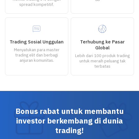
spread kompetitif.
Trading Sosial Unggulan
Terhubung ke Pasar
Global
Menyatukan para master
trading elit dan berbagi
Lebih dari 100 produk trading
anjuran komunitas.
untuk meraih peluang tak
terbatas
Bonus rabat untuk membantu
investor berkembang di dunia
trading!