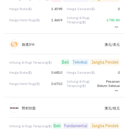
Harga Buka($)
1.4598
Harga Sasaran($)
0
Untung & Rugi
Harga Henti Rugi($)
1.4659
-1785.80
Terapung($)
路透IFR
澳元/美元
Beli
Teknikal
Jangka Pendek
Untung & Rugi Terapung($)
Harga Buka($)
0.6810
Harga Sasaran($)
0
Untung & Rugi
Pesanan
Harga Henti Rugi($)
0.6710
Terapung($)
Belum Selesai
野村控股
澳元/纽元
Beli
Fundamental
Jangka Pendek
Untung & Rugi Terapung($)