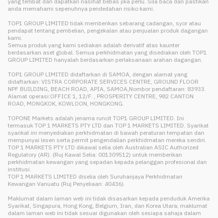
yang terlibat dan dapatkan nasihat bebas jika perlu. Sila baca dan pastikan
anda memahami sepenuhnya pendedahan risiko kami.
TOP1 GROUP LIMITED tidak memberikan sebarang cadangan, syor atau
pendapat tentang pembelian, pengekalan atau penjualan produk dagangan
kami.
Semua produk yang kami sediakan adalah derivatif atas kaunter
berdasarkan aset global. Semua perkhidmatan yang disediakan oleh TOP1
GROUP LIMITED hanyalah berdasarkan perlaksanaan arahan dagangan.
TOP1 GROUP LIMITED didaftarkan di SAMOA, dengan alamat yang
didaftarkan: VISTRA CORPORATE SERVICES CENTRE, GROUND FLOOR
NPF BUILDING, BEACH ROAD, APIA, SAMOA,Nombor pendaftaran: 83933.
Alamat operasi:OFFICE 1, 12/F. , PROSPERITY CENTRE, 982 CANTON
ROAD, MONGKOK, KOWLOON, HONGKONG.
TOPONE Markets adalah jenama runcit TOP1 GROUP LIMITED. Ini
termasuk TOP 1 MARKETS PTY LTD dan TOP 1 MARKETS LIMITED. Syarikat
syarikat ini menyediakan perkhidmatan di bawah peraturan tempatan dan
mempunyai lesen serta permit pengendalian perkhidmatan mereka sendiri.
TOP 1 MARKETS PTY LTD dikawal selia oleh Australian ASIC Authorized
Regulatory (AR). (Ruj Kawal Selia: 001309512) untuk memberikan
perkhidmatan kewangan yang sepadan kepada pelanggan profesional dan
institusi.
TOP 1 MARKETS LIMITED diselia oleh Suruhanjaya Perkhidmatan
Kewangan Vanuatu (Ruj Penyeliaan: 40436).
Maklumat dalam laman web ini tidak disasarkan kepada penduduk Amerika
Syarikat, Singapura, Hong Kong, Belgium, Iran, dan Korea Utara; maklumat
dalam laman web ini tidak sesuai digunakan oleh sesiapa sahaja dalam