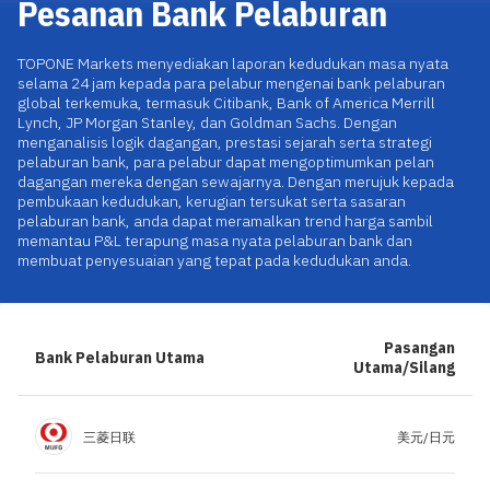
Pesanan Bank Pelaburan
Muat turun Aplikasi
TOPONE Markets menyediakan laporan kedudukan masa nyata
|
Trader
Affiliates
selama 24 jam kepada para pelabur mengenai bank pelaburan
global terkemuka, termasuk Citibank, Bank of America Merrill
Lynch, JP Morgan Stanley, dan Goldman Sachs. Dengan
menganalisis logik dagangan, prestasi sejarah serta strategi
pelaburan bank, para pelabur dapat mengoptimumkan pelan
dagangan mereka dengan sewajarnya. Dengan merujuk kepada
pembukaan kedudukan, kerugian tersukat serta sasaran
pelaburan bank, anda dapat meramalkan trend harga sambil
memantau P&L terapung masa nyata pelaburan bank dan
membuat penyesuaian yang tepat pada kedudukan anda.
Pasangan
Bank Pelaburan Utama
Utama/Silang
三菱日联
美元/日元