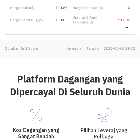
Harga Buka($)
1.1065
Harga Sasaran($)
0
Untung & Rugi
Harga Henti Rugi($)
1.1083
912.00
Terapung($)
Sumber: Jin10.com
Kemas Kini Terakhir：2026-08-06 19:32
Platform Dagangan yang
Dipercayai Di Seluruh Dunia
Kos Dagangan yang
Pilihan Leveraj yang
Sangat Rendah
Pelbagai