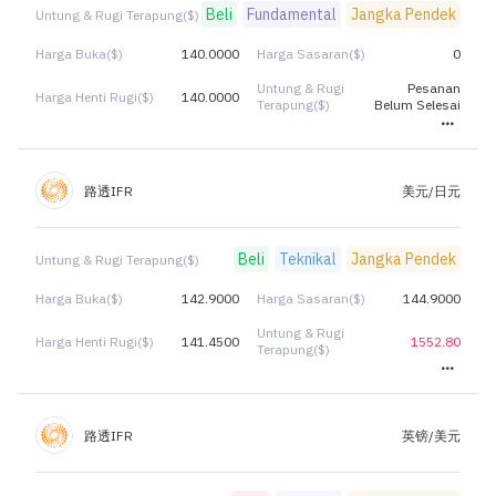
Beli
Fundamental
Jangka Pendek
Untung & Rugi Terapung($)
Harga Buka($)
140.0000
Harga Sasaran($)
0
Untung & Rugi
Pesanan
Harga Henti Rugi($)
140.0000
Terapung($)
Belum Selesai
路透IFR
美元/日元
Beli
Teknikal
Jangka Pendek
Untung & Rugi Terapung($)
Harga Buka($)
142.9000
Harga Sasaran($)
144.9000
Untung & Rugi
Harga Henti Rugi($)
141.4500
1552.80
Terapung($)
路透IFR
英镑/美元