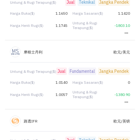
Jual
Teknikal
Jangka Pendek
Untung & Rugi Terapung($)
Harga Buka($)
1.1650
Harga Sasaran($)
1.1420
Untung & Rugi
Harga Henti Rugi($)
1.1745
-1803.10
Terapung($)
摩根士丹利
欧元/美元
Jual
Fundamental
Jangka Pendek
Untung & Rugi Terapung($)
Harga Buka($)
1.0140
Harga Sasaran($)
0
Untung & Rugi
Harga Henti Rugi($)
1.0057
-1380.90
Terapung($)
路透IFR
欧元/英镑