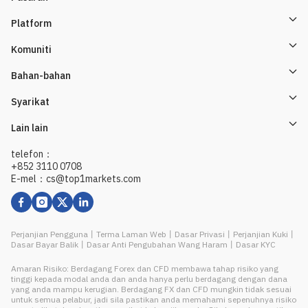
Platform
Komuniti
Bahan-bahan
Syarikat
Lain lain
telefon：
+852 3110 0708
E-mel：cs@top1markets.com
Perjanjian Pengguna
丨
Terma Laman Web
丨
Dasar Privasi
丨
Perjanjian Kuki
丨
Dasar Bayar Balik
丨
Dasar Anti Pengubahan Wang Haram
丨
Dasar KYC
Amaran Risiko: Berdagang Forex dan CFD membawa tahap risiko yang
tinggi kepada modal anda dan anda hanya perlu berdagang dengan dana
yang anda mampu kerugian. Berdagang FX dan CFD mungkin tidak sesuai
untuk semua pelabur, jadi sila pastikan anda memahami sepenuhnya risiko