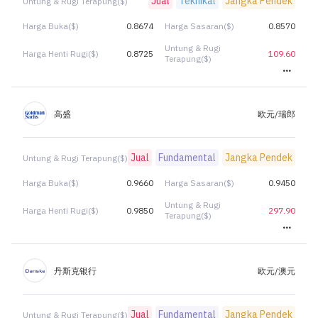
Jual
Teknikal
Jangka Pendek
Untung & Rugi Terapung($)
Harga Buka($)
0.8674
Harga Sasaran($)
0.8570
Untung & Rugi
Harga Henti Rugi($)
0.8725
109.60
Terapung($)
高盛
欧元/瑞郎
Jual
Fundamental
Jangka Pendek
Untung & Rugi Terapung($)
Harga Buka($)
0.9660
Harga Sasaran($)
0.9450
Untung & Rugi
Harga Henti Rugi($)
0.9850
297.90
Terapung($)
丹斯克银行
欧元/澳元
Jual
Fundamental
Jangka Pendek
Untung & Rugi Terapung($)