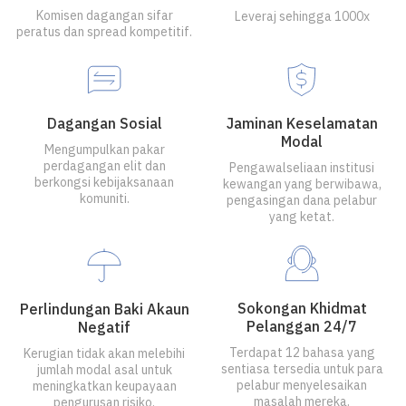
Komisen dagangan sifar
Leveraj sehingga 1000x
peratus dan spread kompetitif.
Dagangan Sosial
Jaminan Keselamatan
Modal
Mengumpulkan pakar
perdagangan elit dan
Pengawalseliaan institusi
berkongsi kebijaksanaan
kewangan yang berwibawa,
komuniti.
pengasingan dana pelabur
yang ketat.
Sokongan Khidmat
Perlindungan Baki Akaun
Pelanggan 24/7
Negatif
Terdapat 12 bahasa yang
Kerugian tidak akan melebihi
sentiasa tersedia untuk para
jumlah modal asal untuk
pelabur menyelesaikan
meningkatkan keupayaan
masalah mereka.
pengurusan risiko.