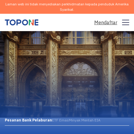
Laman web ini tidak menyediakan perkhidmatan kepada penduduk Amerika
Syarikat.
Mendaftar
Pasaran Dagangan
Platform
Komuniti
Analisis & Pembelajaran
Syarikat
Melayu
Pesanan Bank Pelaburan
ETF Emas
Minyak Mentah EIA