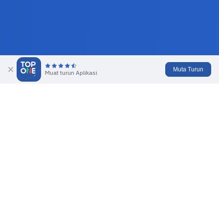
Muta Turun
Muat turun Aplikasi
Perdagangan yang cekap dan
mudah, susun atur yang ringkas
dan berkuasa
TOPONE Markets Web Trader menggabungkan antara
muka yang mudah digunakan dengan teknologi grafik yang
canggih untuk memberikan pengalaman perdagangan yang