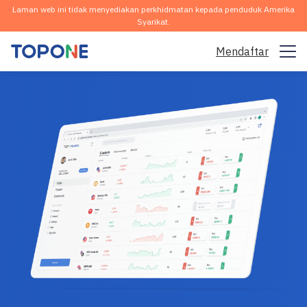
Laman web ini tidak menyediakan perkhidmatan kepada penduduk Amerika
Syarikat.
Mendaftar
Pasaran Dagangan
Platform
Komuniti
Analisis & Pembelajaran
Syarikat
Melayu