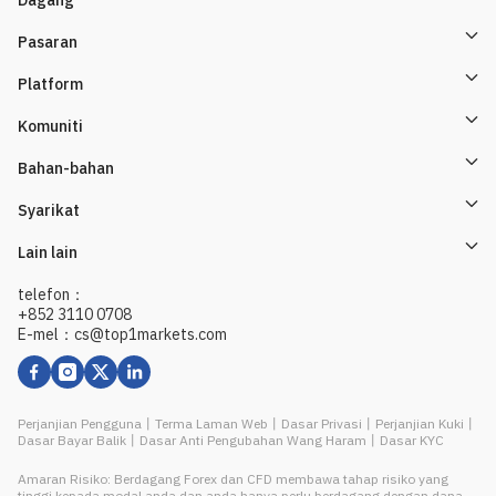
Pasaran
Platform
Komuniti
Bahan-bahan
Syarikat
Lain lain
telefon：
+852 3110 0708
E-mel：cs@top1markets.com
Perjanjian Pengguna
丨
Terma Laman Web
丨
Dasar Privasi
丨
Perjanjian Kuki
丨
Dasar Bayar Balik
丨
Dasar Anti Pengubahan Wang Haram
丨
Dasar KYC
Amaran Risiko: Berdagang Forex dan CFD membawa tahap risiko yang
tinggi kepada modal anda dan anda hanya perlu berdagang dengan dana