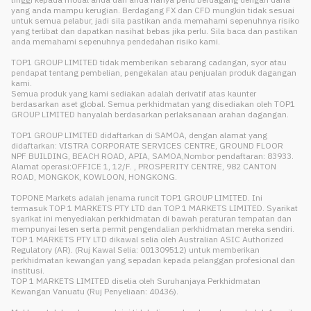
yang anda mampu kerugian. Berdagang FX dan CFD mungkin tidak sesuai
untuk semua pelabur, jadi sila pastikan anda memahami sepenuhnya risiko
yang terlibat dan dapatkan nasihat bebas jika perlu. Sila baca dan pastikan
anda memahami sepenuhnya pendedahan risiko kami.
TOP1 GROUP LIMITED tidak memberikan sebarang cadangan, syor atau
pendapat tentang pembelian, pengekalan atau penjualan produk dagangan
kami.
Semua produk yang kami sediakan adalah derivatif atas kaunter
berdasarkan aset global. Semua perkhidmatan yang disediakan oleh TOP1
GROUP LIMITED hanyalah berdasarkan perlaksanaan arahan dagangan.
TOP1 GROUP LIMITED didaftarkan di SAMOA, dengan alamat yang
didaftarkan: VISTRA CORPORATE SERVICES CENTRE, GROUND FLOOR
NPF BUILDING, BEACH ROAD, APIA, SAMOA,Nombor pendaftaran: 83933.
Alamat operasi:OFFICE 1, 12/F. , PROSPERITY CENTRE, 982 CANTON
ROAD, MONGKOK, KOWLOON, HONGKONG.
TOPONE Markets adalah jenama runcit TOP1 GROUP LIMITED. Ini
termasuk TOP 1 MARKETS PTY LTD dan TOP 1 MARKETS LIMITED. Syarikat
syarikat ini menyediakan perkhidmatan di bawah peraturan tempatan dan
mempunyai lesen serta permit pengendalian perkhidmatan mereka sendiri.
TOP 1 MARKETS PTY LTD dikawal selia oleh Australian ASIC Authorized
Regulatory (AR). (Ruj Kawal Selia: 001309512) untuk memberikan
perkhidmatan kewangan yang sepadan kepada pelanggan profesional dan
institusi.
TOP 1 MARKETS LIMITED diselia oleh Suruhanjaya Perkhidmatan
Kewangan Vanuatu (Ruj Penyeliaan: 40436).