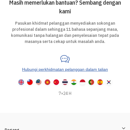
Masih memerlukan bantuan? Sembang dengan
kami
Pasukan khidmat pelanggan menyediakan sokongan
profesional dalam sehingga 11 bahasa sepanjang masa,
komunikasi tanpa halangan dan penyelesaian tepat pada
masanya serta cekap untuk masalah anda.
Hubungi perkhidmatan pelanggan dalam talian
7×24 H
Dagang