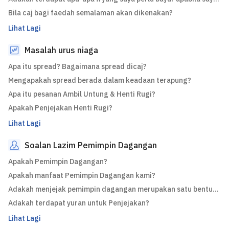
menggunakan platform?
Bila caj bagi faedah semalaman akan dikenakan?
Lihat Lagi
Masalah urus niaga
Apa itu spread? Bagaimana spread dicaj?
Mengapakah spread berada dalam keadaan terapung?
Apa itu pesanan Ambil Untung & Henti Rugi?
Apakah Penjejakan Henti Rugi?
Lihat Lagi
Soalan Lazim Pemimpin Dagangan
Apakah Pemimpin Dagangan?
Apakah manfaat Pemimpin Dagangan kami?
Adakah menjejak pemimpin dagangan merupakan satu bentuk
mengikut pesanan?
Adakah terdapat yuran untuk Penjejakan?
Lihat Lagi