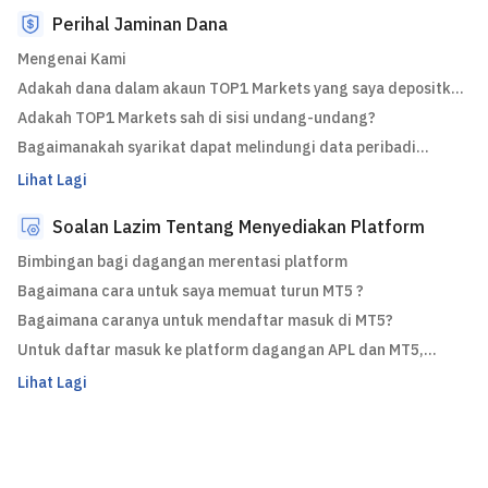
Perihal Jaminan Dana
Mengenai Kami
Adakah dana dalam akaun TOP1 Markets yang saya depositkan
akan digunakan untuk lain-lain perkara selain daripada untuk
Adakah TOP1 Markets sah di sisi undang-undang?
tujuan dagangan?
Bagaimanakah syarikat dapat melindungi data peribadi
pelabur?
Lihat Lagi
Soalan Lazim Tentang Menyediakan Platform
Bimbingan bagi dagangan merentasi platform
Bagaimana cara untuk saya memuat turun MT5 ?
Bagaimana caranya untuk mendaftar masuk di MT5?
Untuk daftar masuk ke platform dagangan APL dan MT5,
bolehkah akaun yang sama saya gunakan?
Lihat Lagi