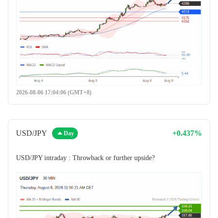
2026-08-06 17:04:06 (GMT+8)
USD/JPY
+0.437%
Day
USD/JPY intraday : Throwback or further upside?