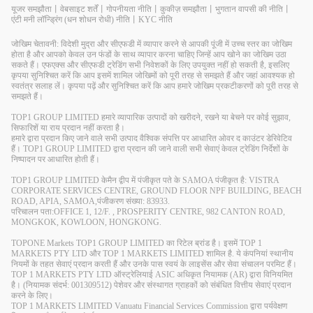
यूजर समझौता
丨
वेबसाइट शर्तें
丨
गोपनीयता नीति
丨
कुकीज़ समझौता
丨
भुगतान वापसी की नीति
丨
एंटी मनी लॉन्ड्रिंग (धन शोधन रोधी) नीति
丨
KYC नीति
जोखिम चेतावनी: विदेशी मुद्रा और सीएफडी में व्यापार करने से आपकी पूंजी में उच्च स्तर का जोखिम
होता है और आपको केवल उन फंडों के साथ व्यापार करना चाहिए जिन्हें आप खोने का जोखिम उठा
सकते हैं। एफएक्स और सीएफडी ट्रेडिंग सभी निवेशकों के लिए उपयुक्त नहीं हो सकती है, इसलिए
कृपया सुनिश्चित करें कि आप इसमें शामिल जोखिमों को पूरी तरह से समझते हैं और जहां आवश्यक हो
स्वतंत्र सलाह लें। कृपया पढ़ें और सुनिश्चित करें कि आप हमारे जोखिम प्रकटीकरणों को पूरी तरह से
समझते हैं।
TOP1 GROUP LIMITED हमारे व्यापारिक उत्पादों को खरीदने, रखने या बेचने पर कोई सुझाव,
सिफारिशें या राय प्रदान नहीं करता है।
हमारे द्वारा प्रदान किए जाने वाले सभी उत्पाद वैश्विक संपत्ति पर आधारित ओवर द काउंटर डेरिवेटिव
हैं। TOP1 GROUP LIMITED द्वारा प्रदान की जाने वाली सभी सेवाएं केवल ट्रेडिंग निर्देशों के
निष्पादन पर आधारित होती हैं।
TOP1 GROUP LIMITED केमैन द्वीप में पंजीकृत पते के SAMOA पंजीकृत है: VISTRA
CORPORATE SERVICES CENTRE, GROUND FLOOR NPF BUILDING, BEACH
ROAD, APIA, SAMOA,पंजीकरण संख्या: 83933.
परिचालन पता:OFFICE 1, 12/F. , PROSPERITY CENTRE, 982 CANTON ROAD,
MONGKOK, KOWLOON, HONGKONG.
TOPONE Markets TOP1 GROUP LIMITED का रिटेल ब्रांड है। इसमें TOP 1
MARKETS PTY LTD और TOP 1 MARKETS LIMITED शामिल है. ये कंपनियां स्थानीय
नियमों के तहत सेवाएं प्रदान करती हैं और उनके पास स्वयं के लाइसेंस और सेवा संचालन परमिट हैं।
TOP 1 MARKETS PTY LTD ऑस्ट्रेलियाई ASIC अधिकृत नियामक (AR) द्वारा विनियमित
है। (नियामक संदर्भ: 001309512) पेशेवर और संस्थागत ग्राहकों को संबंधित वित्तीय सेवाएं प्रदान
करने के लिए।
TOP 1 MARKETS LIMITED Vanuatu Financial Services Commission द्वारा पर्यवेक्षण