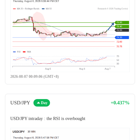
2026-08-07 00:09:06 (GMT+8)
USD/JPY
+0.437%
Day
USD/JPY intraday : the RSI is overbought