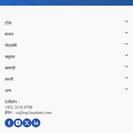
ट्रेड
बाजार
प्लेटफ़ॉर्म
समुदाय
सामग्री
कंपनी
अन्य
टेलीफ़ोन：
+852 3110 0708
ईमेल：cs@top1markets.com