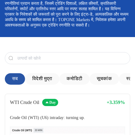
रणनीतियां प्रदान करता है, जिसमें ट्रेडिंग दिशाओं, लक्षित कीमतों, क्रांतिकारी
परिवर्तनों, सपोर्ट और प्रतिरोध स्तर आदि पर स्पष्ट सलाह शामिल है। यह विभिन्न
|
Trader
Affiliates
प्रकार के निवेशकों की जरूरतों को पूरा करने के लिए इंट्रा-डे, अल्पकालिक और मध्यम
अवधि के समय को शामिल करता है। TOPONE Markets में, निवेशक हमेशा अपनी
आवश्यकताओं के अनुरूप एक ट्रेडिंग रणनीति पा सकते हैं।
सब
विदेशी मुद्रा
कमोडिटी
सूचकांक
स्टॉ
WTI Crude Oil
+3.359%
Day
Crude Oil (WTI) (U6) intraday: turning up.