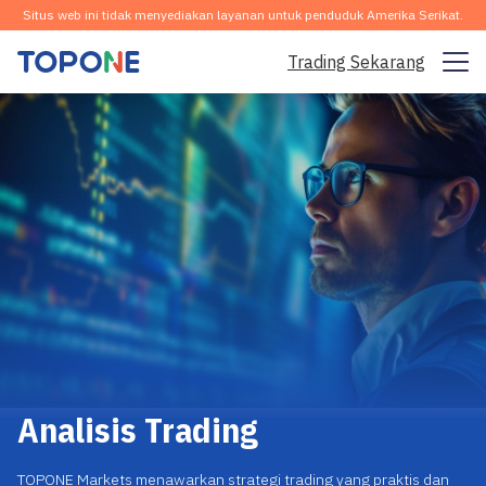
Situs web ini tidak menyediakan layanan untuk penduduk Amerika Serikat.
Trading Sekarang
Pasar Trading
Platform
Komunitas
Analisis & Pembelajaran
Perusahaan
Indonesia
Analisis Trading
Unduh Aplikasi Gratis
TOPONE Markets menawarkan strategi trading yang praktis dan