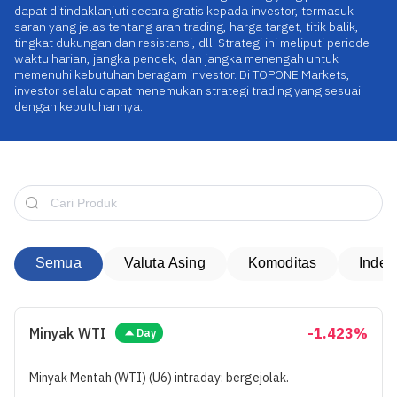
dapat ditindaklanjuti secara gratis kepada investor, termasuk
saran yang jelas tentang arah trading, harga target, titik balik,
|
Trader
Affiliates
tingkat dukungan dan resistansi, dll. Strategi ini meliputi periode
waktu harian, jangka pendek, dan jangka menengah untuk
memenuhi kebutuhan beragam investor. Di TOPONE Markets,
investor selalu dapat menemukan strategi trading yang sesuai
dengan kebutuhannya.
Semua
Valuta Asing
Komoditas
Indek
Minyak WTI
-1.423%
Day
Minyak Mentah (WTI) (U6) intraday: bergejolak.