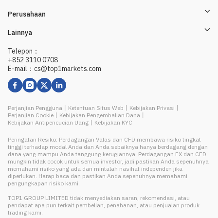
Perusahaan
Lainnya
Telepon：
+852 3110 0708
E-mail：cs@top1markets.com
Perjanjian Pengguna
丨
Ketentuan Situs Web
丨
Kebijakan Privasi
丨
Perjanjian Cookie
丨
Kebijakan Pengembalian Dana
丨
Kebijakan Antipencucian Uang
丨
Kebijakan KYC
Peringatan Resiko: Perdagangan Valas dan CFD membawa risiko tingkat
tinggi terhadap modal Anda dan Anda sebaiknya hanya berdagang dengan
dana yang mampu Anda tanggung kerugiannya. Perdagangan FX dan CFD
mungkin tidak cocok untuk semua investor, jadi pastikan Anda sepenuhnya
memahami risiko yang ada dan mintalah nasihat independen jika
diperlukan. Harap baca dan pastikan Anda sepenuhnya memahami
pengungkapan risiko kami.
TOP1 GROUP LIMITED tidak menyediakan saran, rekomendasi, atau
pendapat apa pun terkait pembelian, penahanan, atau penjualan produk
trading kami.