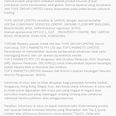
Semua produk yang kami sediakan adalah produk turunan di luar
pertukaran resmi berdasarkan aset global. Semua layanan yang disediakan
oleh TOP1 GROUP LIMITED hanya didasarkan pada pelaksanaan petunjuk
trading.
TOP1 GROUP LIMITED terdaftar di SAMOA, dengan alamat terdaftar:
VISTRA CORPORATE SERVICES CENTRE, GROUND FLOOR NPF BUILDING,
BEACH ROAD, APIA, SAMOA,Nomor registrasi: 83933.
Alamat operasional:OFFICE 1, 12/F. , PROSPERITY CENTRE, 982 CANTON
ROAD, MONGKOK, KOWLOON, HONGKONG.
TOPONE Markets adalah merek ritel dari TOP1 GROUP LIMITED. Hal ini
mencakup TOP 1 MARKETS PTY LTD dan TOP 1 MARKETS LIMITED.
Perusahaan ini menyediakan layanan berdasarkan peraturan lokal serta
memegang lisensi dan izin operasi layanannya sendiri.
TOP 1 MARKETS PTY LTD diregulasi oleh Otoritas Peraturan ASIC Australia
(AR). (Nomor Peraturan: 001309512) untuk menyediakan layanan keuangan
terkait kepada klien profesional dan institusi.
TOP 1 MARKETS LIMITED diawasi oleh Komisi Layanan Keuangan Vanuatu
(Nomor Pengawasan: 40436).
Informasi di situs web ini tidak ditujukan bagi penduduk Amerika Serikat,
Singapura, Hong Kong, Belgia, Iran, dan Korea Utara; informasi di situs web
ini tidak untuk digunakan oleh siapa pun yang tinggal di negara atau
yurisdiksi mana pun yang melanggar undang undang atau peraturan
setempat karena publikasi atau penggunaannya.
Penafian: Informasi di situs ini dapat memberi tahu Anda tentang produk
dan layanan terkait investasi tertentu yang ditawarkan oleh Top 1 Group
Limited atau afiliasinya (bersama-sama disebut "Top1"). Tidak ada