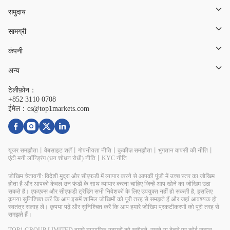
समुदाय
सामग्री
कंपनी
अन्य
टेलीफ़ोन：
+852 3110 0708
ईमेल：cs@top1markets.com
यूजर समझौता
丨
वेबसाइट शर्तें
丨
गोपनीयता नीति
丨
कुकीज़ समझौता
丨
भुगतान वापसी की नीति
丨
एंटी मनी लॉन्ड्रिंग (धन शोधन रोधी) नीति
丨
KYC नीति
जोखिम चेतावनी: विदेशी मुद्रा और सीएफडी में व्यापार करने से आपकी पूंजी में उच्च स्तर का जोखिम
होता है और आपको केवल उन फंडों के साथ व्यापार करना चाहिए जिन्हें आप खोने का जोखिम उठा
सकते हैं। एफएक्स और सीएफडी ट्रेडिंग सभी निवेशकों के लिए उपयुक्त नहीं हो सकती है, इसलिए
कृपया सुनिश्चित करें कि आप इसमें शामिल जोखिमों को पूरी तरह से समझते हैं और जहां आवश्यक हो
स्वतंत्र सलाह लें। कृपया पढ़ें और सुनिश्चित करें कि आप हमारे जोखिम प्रकटीकरणों को पूरी तरह से
समझते हैं।
TOP1 GROUP LIMITED हमारे व्यापारिक उत्पादों को खरीदने, रखने या बेचने पर कोई सुझाव,