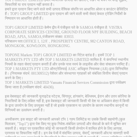
सिफारिशें या राय प्रदान नहीं करता है।
हमारे द्वारा प्रदान किए जाने वाले सभी उत्पाद वैश्विक संपत्ति पर आधारित ओवर द काउंटर डेरिवेटिव
हैं। TOP1 GROUP LIMITED द्वारा प्रदान की जाने वाली सभी सेवाएं केवल ट्रेडिंग निर्देशों के
निष्पादन पर आधारित होती हैं।
TOP1 GROUP LIMITED केमैन द्वीप में पंजीकृत पते के SAMOA पंजीकृत है: VISTRA
CORPORATE SERVICES CENTRE, GROUND FLOOR NPF BUILDING, BEACH
ROAD, APIA, SAMOA,पंजीकरण संख्या: 83933.
परिचालन पता:OFFICE 1, 12/F. , PROSPERITY CENTRE, 982 CANTON ROAD,
MONGKOK, KOWLOON, HONGKONG.
TOPONE Markets TOP1 GROUP LIMITED का रिटेल ब्रांड है। इसमें TOP 1
MARKETS PTY LTD और TOP 1 MARKETS LIMITED शामिल है. ये कंपनियां स्थानीय
नियमों के तहत सेवाएं प्रदान करती हैं और उनके पास स्वयं के लाइसेंस और सेवा संचालन परमिट हैं।
TOP 1 MARKETS PTY LTD ऑस्ट्रेलियाई ASIC अधिकृत नियामक (AR) द्वारा विनियमित
है। (नियामक संदर्भ: 001309512) पेशेवर और संस्थागत ग्राहकों को संबंधित वित्तीय सेवाएं प्रदान
करने के लिए।
TOP 1 MARKETS LIMITED Vanuatu Financial Services Commission द्वारा पर्यवेक्षण
किया जाता है (पर्यवेक्षण संदर्भ: 40436).
इस वेबसाइट की जानकारी यूनाइटेड स्टेट्स, सिंगापुर, हांगकांग, बेल्जियम, ईरान और उत्तर कोरिया के
निवासियों के लिए लक्षित नहीं है; इस वेबसाइट की जानकारी किसी भी देश या अधिकार क्षेत्र में किसी
के द्वारा उपयोग के लिए उपयुक्त नहीं है जो इसके प्रकाशन या उपयोग के कारण स्थानीय कानूनों या
विनियमों का उल्लंघन करती है।
अस्वीकरण: इस साइट की जानकारी आपको टॉप 1 ग्रुप लिमिटेड या उसके किसी सहयोगी (कुल
मिलाकर, "Top1") द्वारा पेश किए गए कुछ निवेश-संबंधित उत्पादों और सेवाओं के बारे में सूचित कर
सकती है। साइट पर प्रकाशित कोई भी जानकारी किसी लेनदेन में शामिल होने के लिए आग्रह,
प्रस्ताव या सिफारिश नहीं है। इन वेब पेजों में संदर्भित उत्पाद, सेवाएँ, जानकारी और/या सामग्री सभी