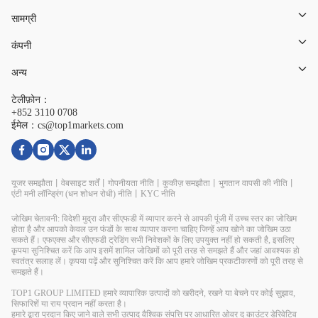
सामग्री
कंपनी
अन्य
टेलीफ़ोन：
+852 3110 0708
ईमेल：cs@top1markets.com
यूजर समझौता
丨
वेबसाइट शर्तें
丨
गोपनीयता नीति
丨
कुकीज़ समझौता
丨
भुगतान वापसी की नीति
丨
एंटी मनी लॉन्ड्रिंग (धन शोधन रोधी) नीति
丨
KYC नीति
जोखिम चेतावनी: विदेशी मुद्रा और सीएफडी में व्यापार करने से आपकी पूंजी में उच्च स्तर का जोखिम
होता है और आपको केवल उन फंडों के साथ व्यापार करना चाहिए जिन्हें आप खोने का जोखिम उठा
सकते हैं। एफएक्स और सीएफडी ट्रेडिंग सभी निवेशकों के लिए उपयुक्त नहीं हो सकती है, इसलिए
कृपया सुनिश्चित करें कि आप इसमें शामिल जोखिमों को पूरी तरह से समझते हैं और जहां आवश्यक हो
स्वतंत्र सलाह लें। कृपया पढ़ें और सुनिश्चित करें कि आप हमारे जोखिम प्रकटीकरणों को पूरी तरह से
समझते हैं।
TOP1 GROUP LIMITED हमारे व्यापारिक उत्पादों को खरीदने, रखने या बेचने पर कोई सुझाव,
सिफारिशें या राय प्रदान नहीं करता है।
हमारे द्वारा प्रदान किए जाने वाले सभी उत्पाद वैश्विक संपत्ति पर आधारित ओवर द काउंटर डेरिवेटिव