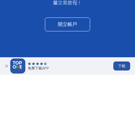
屬交易旅程！
開立帳戶
下載
免費下載APP
挑選適合自己的交易帳戶類型
ECN帳戶
美分賬戶
高槓桿帳戶
專為新手投資
尊享更低點
追求高風險、
者打造，暢享
適用族群
差，限時向所
高回報的投資
小額入門交易
有客戶開放
人
體驗