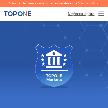
Este site não fornece serviços de para residentes de Estados Unidos.
Negociar agora
Mercado de Trading
Plataforma
Comunidade
Análise e Aprendizagem
Empresa
Português
Baixe o APP da gratuitamente