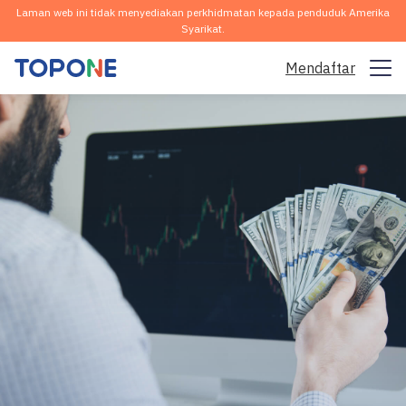
Laman web ini tidak menyediakan perkhidmatan kepada penduduk Amerika
Syarikat.
Mendaftar
Pasaran Dagangan
Platform
Komuniti
Analisis & Pembelajaran
Syarikat
Melayu