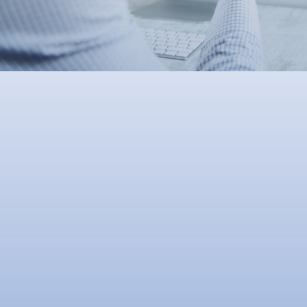
Muat turun Aplikasi
|
Trader
Affiliates