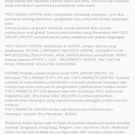
yang terlibat dan dapatkan nasihat bebas jika perlu. Sila baca dan pastikan
anda memahami sepenuhnya pendedahan risiko kami.
TOP1 GROUP LIMITED tidak memberikan sebarang cadangan, syor atau
pendapat tentang pembelian, pengekalan atau penjualan produk dagangan
kami.
Semua produk yang kami sediakan adalah derivatif atas kaunter
berdasarkan aset global. Semua perkhidmatan yang disediakan oleh TOP1
GROUP LIMITED hanyalah berdasarkan perlaksanaan arahan dagangan.
TOP1 GROUP LIMITED didaftarkan di SAMOA, dengan alamat yang
didaftarkan: VISTRA CORPORATE SERVICES CENTRE, GROUND FLOOR
NPF BUILDING, BEACH ROAD, APIA, SAMOA,Nombor pendaftaran: 83933.
Alamat operasi:OFFICE 1, 12/F. , PROSPERITY CENTRE, 982 CANTON
ROAD, MONGKOK, KOWLOON, HONGKONG.
TOPONE Markets adalah jenama runcit TOP1 GROUP LIMITED. Ini
termasuk TOP 1 MARKETS PTY LTD dan TOP 1 MARKETS LIMITED. Syarikat
syarikat ini menyediakan perkhidmatan di bawah peraturan tempatan dan
mempunyai lesen serta permit pengendalian perkhidmatan mereka sendiri.
TOP 1 MARKETS PTY LTD dikawal selia oleh Australian ASIC Authorized
Regulatory (AR). (Ruj Kawal Selia: 001309512) untuk memberikan
perkhidmatan kewangan yang sepadan kepada pelanggan profesional dan
institusi.
TOP 1 MARKETS LIMITED diselia oleh Suruhanjaya Perkhidmatan
Kewangan Vanuatu (Ruj Penyeliaan: 40436).
Maklumat dalam laman web ini tidak disasarkan kepada penduduk Amerika
Syarikat, Singapura, Hong Kong, Belgium, Iran, dan Korea Utara; maklumat
dalam laman web ini tidak sesuai digunakan oleh sesiapa sahaja dalam