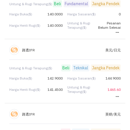
Beli
Fundamental
Jangka Pendek
Untung & Rugi Terapung($)
Harga Buka($)
140.0000
Harga Sasaran($)
0
Untung & Rugi
Pesanan
Harga Henti Rugi($)
140.0000
Terapung($)
Belum Selesai
路透IFR
美元/日元
Beli
Teknikal
Jangka Pendek
Untung & Rugi Terapung($)
Harga Buka($)
142.9000
Harga Sasaran($)
144.9000
Untung & Rugi
Harga Henti Rugi($)
141.4500
1465.60
Terapung($)
路透IFR
英镑/美元