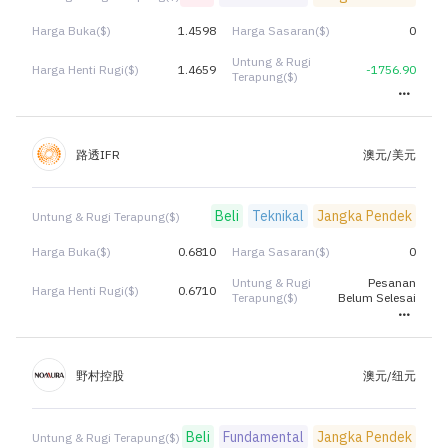
Harga Buka($)
1.4598
Harga Sasaran($)
0
Untung & Rugi
Harga Henti Rugi($)
1.4659
-1756.90
Terapung($)
路透IFR
澳元/美元
Beli
Teknikal
Jangka Pendek
Untung & Rugi Terapung($)
Harga Buka($)
0.6810
Harga Sasaran($)
0
Untung & Rugi
Pesanan
Harga Henti Rugi($)
0.6710
Terapung($)
Belum Selesai
野村控股
澳元/纽元
Beli
Fundamental
Jangka Pendek
Untung & Rugi Terapung($)