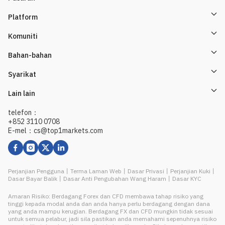
Platform
Komuniti
Bahan-bahan
Syarikat
Lain lain
telefon：
+852 3110 0708
E-mel：cs@top1markets.com
Perjanjian Pengguna
丨
Terma Laman Web
丨
Dasar Privasi
丨
Perjanjian Kuki
丨
Dasar Bayar Balik
丨
Dasar Anti Pengubahan Wang Haram
丨
Dasar KYC
Amaran Risiko: Berdagang Forex dan CFD membawa tahap risiko yang
tinggi kepada modal anda dan anda hanya perlu berdagang dengan dana
yang anda mampu kerugian. Berdagang FX dan CFD mungkin tidak sesuai
untuk semua pelabur, jadi sila pastikan anda memahami sepenuhnya risiko