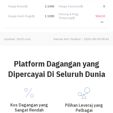
Harga Buka($)
1.1065
Harga Sasaran($)
0
Untung & Rugi
Harga Henti Rugi($)
1.1083
924.10
Terapung($)
Sumber: Jin10.com
Kemas Kini Terakhir：2026-08-09 08:42
Platform Dagangan yang
Dipercayai Di Seluruh Dunia
Kos Dagangan yang
Pilihan Leveraj yang
Sangat Rendah
Pelbagai