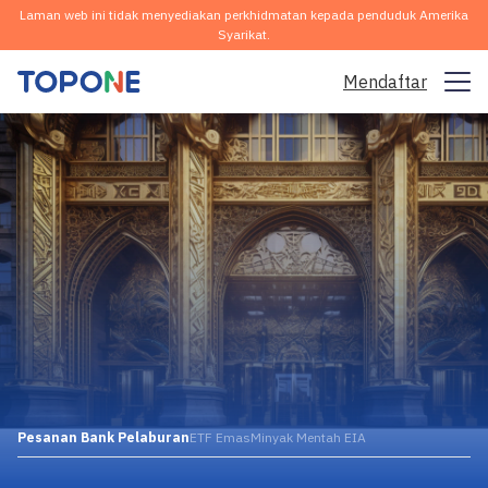
Laman web ini tidak menyediakan perkhidmatan kepada penduduk Amerika
Syarikat.
Mendaftar
Pasaran Dagangan
Platform
Komuniti
Analisis & Pembelajaran
Syarikat
Melayu
Pesanan Bank Pelaburan
ETF Emas
Minyak Mentah EIA