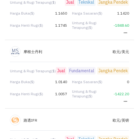
Jual
Teknikal
Jangka Pendek
Untung & Rugi Terapung($)
Harga Buka($)
1.1650
Harga Sasaran($)
1.1420
Untung & Rugi
Harga Henti Rugi($)
1.1745
-1848.60
Terapung($)
摩根士丹利
欧元/美元
Jual
Fundamental
Jangka Pendek
Untung & Rugi Terapung($)
Harga Buka($)
1.0140
Harga Sasaran($)
0
Untung & Rugi
Harga Henti Rugi($)
1.0057
-1422.20
Terapung($)
路透IFR
欧元/英镑