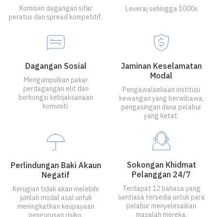
Komisen dagangan sifar
Leveraj sehingga 1000x
peratus dan spread kompetitif.
Dagangan Sosial
Jaminan Keselamatan
Modal
Mengumpulkan pakar
perdagangan elit dan
Pengawalseliaan institusi
berkongsi kebijaksanaan
kewangan yang berwibawa,
komuniti.
pengasingan dana pelabur
yang ketat.
Sokongan Khidmat
Perlindungan Baki Akaun
Pelanggan 24/7
Negatif
Terdapat 12 bahasa yang
Kerugian tidak akan melebihi
sentiasa tersedia untuk para
jumlah modal asal untuk
pelabur menyelesaikan
meningkatkan keupayaan
masalah mereka.
pengurusan risiko.