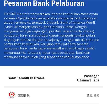
Pesanan Bank Pelaburan
Muat turun Aplikasi
TOPONE Markets menyediakan laporan kedudukan masa nyata
|
Trader
Affiliates
selama 24 jam kepada para pelabur mengenai bank pelaburan
global terkemuka, termasuk Citibank, Bank of America Merrill
Lynch, JP Morgan Stanley, dan Goldman Sachs. Dengan
menganalisis logik dagangan, prestasi sejarah serta strategi
pelaburan bank, para pelabur dapat mengoptimumkan pelan
dagangan mereka dengan sewajarnya. Dengan merujuk kepada
pembukaan kedudukan, kerugian tersukat serta sasaran
pelaburan bank, anda dapat meramalkan trend harga sambil
memantau P&L terapung masa nyata pelaburan bank dan
membuat penyesuaian yang tepat pada kedudukan anda.
Pasangan
Bank Pelaburan Utama
Utama/Silang
三菱日联
美元/日元