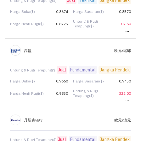
Jual
Teknikal
Jangka Pendek
Untung & Rugi Terapung($)
Harga Buka($)
0.8674
Harga Sasaran($)
0.8570
Untung & Rugi
Harga Henti Rugi($)
0.8725
107.60
Terapung($)
高盛
欧元/瑞郎
Jual
Fundamental
Jangka Pendek
Untung & Rugi Terapung($)
Harga Buka($)
0.9660
Harga Sasaran($)
0.9450
Untung & Rugi
Harga Henti Rugi($)
0.9850
322.00
Terapung($)
丹斯克银行
欧元/澳元
Jual
Fundamental
Jangka Pendek
Untung & Rugi Terapung($)