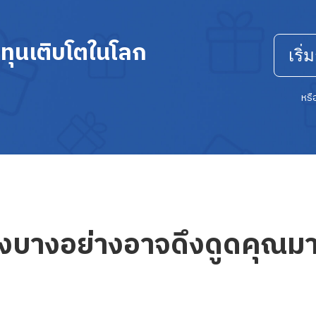
ลงทุนเติบโตในโลก
เริ
หร
่งบางอย่างอาจดึงดูดคุณม