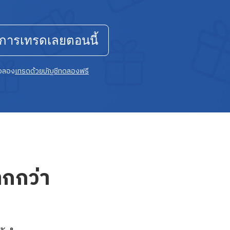
่มการเทรดเลยตอนนี้
ือลอง
เทรดด้วยบัญชีทดลองฟรี
ากกว่า