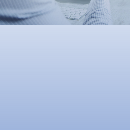
|
Trader
Affiliates