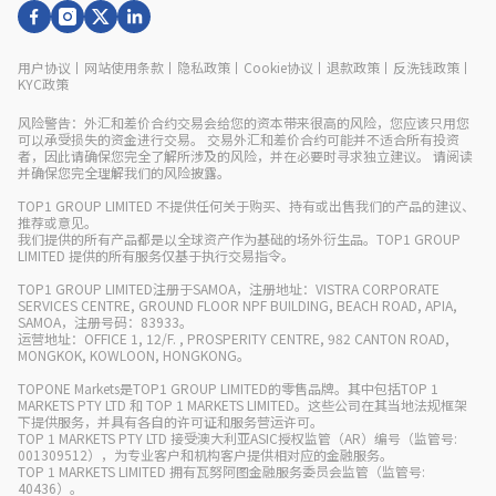
用户协议
丨
网站使用条款
丨
隐私政策
丨
Cookie协议
丨
退款政策
丨
反洗钱政策
丨
KYC政策
风险警告：外汇和差价合约交易会给您的资本带来很高的风险，您应该只用您
可以承受损失的资金进行交易。 交易外汇和差价合约可能并不适合所有投资
者，因此请确保您完全了解所涉及的风险，并在必要时寻求独立建议。 请阅读
并确保您完全理解我们的风险披露。
TOP1 GROUP LIMITED 不提供任何关于购买、持有或出售我们的产品的建议、
推荐或意见。
我们提供的所有产品都是以全球资产作为基础的场外衍生品。TOP1 GROUP
LIMITED 提供的所有服务仅基于执行交易指令。
TOP1 GROUP LIMITED注册于SAMOA，注册地址：VISTRA CORPORATE
SERVICES CENTRE, GROUND FLOOR NPF BUILDING, BEACH ROAD, APIA,
SAMOA，注册号码：83933。
运营地址：OFFICE 1, 12/F. , PROSPERITY CENTRE, 982 CANTON ROAD,
MONGKOK, KOWLOON, HONGKONG。
TOPONE Markets是TOP1 GROUP LIMITED的零售品牌。其中包括TOP 1
MARKETS PTY LTD 和 TOP 1 MARKETS LIMITED。这些公司在其当地法规框架
下提供服务，并具有各自的许可证和服务营运许可。
TOP 1 MARKETS PTY LTD 接受澳大利亚ASIC授权监管（AR）编号（监管号:
001309512），为专业客户和机构客户提供相对应的金融服务。
TOP 1 MARKETS LIMITED 拥有瓦努阿图金融服务委员会监管（监管号:
40436）。