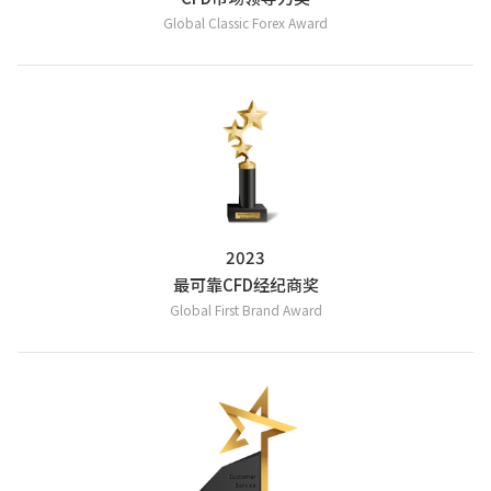
Global Classic Forex Award
2023
最可靠CFD经纪商奖
Global First Brand Award