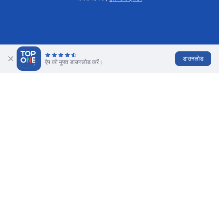
डाउनलोड
ऐप को मुफ्त डाउनलोड करें।
CFD ट्रेडिंग क्या है?
अंतर के लिए अनुबंध ( CFDs ) उन्नत वित्तीय साधन हैं जिन्हें निवेश के लिए
संपत्ति के भौतिक स्वामित्व की आवश्यकता नहीं होती है। व्युत्पन्न कीमतें
बाजार से प्रेरित होती हैं और
कमोडिटी
,
विदेशी मुद्रा
,
स्टॉक
,
इंडेक्स
, इत्यादि
को कवर करती हैं।